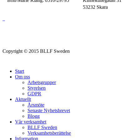
Britt-Marie Klang: 0510-29795
Kinnekullegatan 31
53232 Skara
Copyright © 2015 BLLF Sweden
Start
Om oss
Arbetsgrupper
Styrelsen
GDPR
Aktuellt
Årsmöte
Senaste Nyhetsbrevet
Blogg
Vår verksamhet
BLLF Sweden
Verksamhetsberättelse
Information