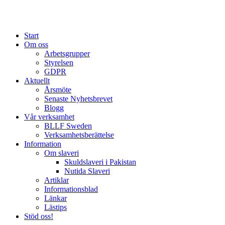
Start
Om oss
Arbetsgrupper
Styrelsen
GDPR
Aktuellt
Årsmöte
Senaste Nyhetsbrevet
Blogg
Vår verksamhet
BLLF Sweden
Verksamhetsberättelse
Information
Om slaveri
Skuldslaveri i Pakistan
Nutida Slaveri
Artiklar
Informationsblad
Länkar
Lästips
Stöd oss!