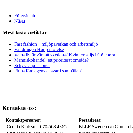
Föregående
Nästa
Mest lästa artiklar
Fast fashion – miljöpåverkan och arbetsmiljö
Vandringen Hopp i rörelse
Vems liv är värt att skyddas? Kvinnor säljs i Göteborg
Människohandel, ett prioriterat område?
Schyssta pensioner
Finns företagens ansvar i samhället?
Kontakta oss:
Kontaktpersoner:
Postadress:
Cecilia Karlsson: 070-508 4365
BLLF Sweden c/o Gunilla L