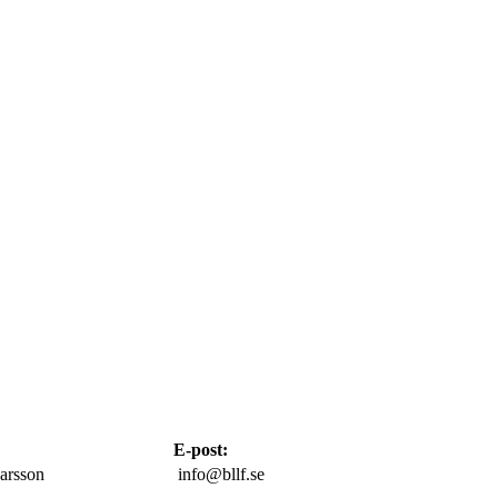
E-post:
arsson
info@bllf.se