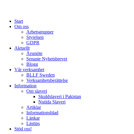
Start
Om oss
Arbetsgrupper
Styrelsen
GDPR
Aktuellt
Årsmöte
Senaste Nyhetsbrevet
Blogg
Vår verksamhet
BLLF Sweden
Verksamhetsberättelse
Information
Om slaveri
Skuldslaveri i Pakistan
Nutida Slaveri
Artiklar
Informationsblad
Länkar
Lästips
Stöd oss!