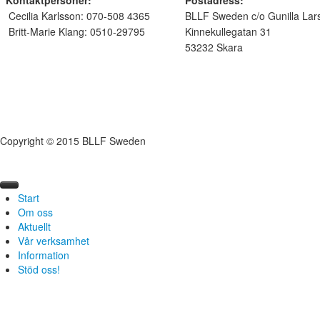
Kontaktpersoner:
Postadress:
Cecilia Karlsson: 070-508 4365
BLLF Sweden c/o Gunilla Lar
Britt-Marie Klang: 0510-29795
Kinnekullegatan 31
53232 Skara
Copyright © 2015 BLLF Sweden
Start
Om oss
Aktuellt
Arbetsgrupper
Vår verksamhet
Styrelsen
Årsmöte
Information
GDPR
Senaste Nyhetsbrevet
BLLF Sweden
Stöd oss!
Blogg
Verksamhetsberättelse
Om slaveri
Artiklar
Skuldslaveri i Pakistan
Informationsblad
Nutida Slaveri
Länkar