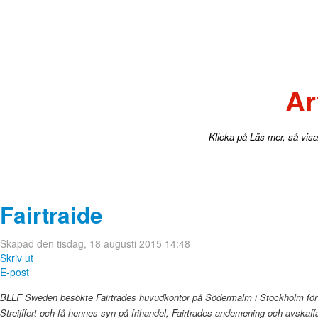
Ar
Klicka på Läs mer, så visas
Fairtraide
Skapad den tisdag, 18 augusti 2015 14:48
Skriv ut
E-post
BLLF Sweden besökte Fairtrades huvudkontor på Södermalm i Stockholm för a
Streijffert och få hennes syn på frihandel, Fairtrades andemening och avskaff