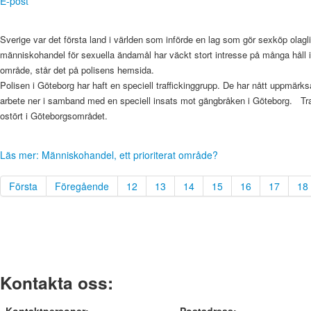
E-post
Sverige var det första land i världen som införde en lag som gör sexköp ola
människohandel för sexuella ändamål har väckt stort intresse på många håll i 
område, står det på polisens hemsida.
Polisen i Göteborg har haft en speciell traffickinggrupp. De har nått uppmärk
arbete ner i samband med en speciell insats mot gängbråken i Göteborg. Traf
ostört i Göteborgsområdet.
Läs mer: Människohandel, ett prioriterat område?
Första
Föregående
12
13
14
15
16
17
18
Kontakta oss: